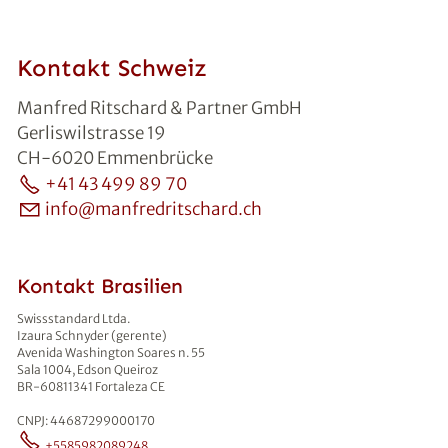
Kontakt Schweiz
Manfred Ritschard & Partner GmbH
Gerliswilstrasse 19
CH-6020 Emmenbrücke
+41 43 499 89 70
info@manfredritschard.ch
Kontakt Brasilien
Swissstandard Ltda.
Izaura Schnyder (gerente)
Avenida Washington Soares n. 55
Sala 1004, Edson Queiroz
BR-60811341 Fortaleza CE
CNPJ: 44687299000170
+5585982089248