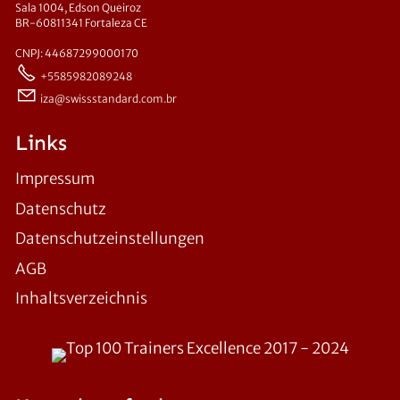
Sala 1004, Edson Queiroz
BR-60811341 Fortaleza CE
CNPJ: 44687299000170
+5585982089248
z
sw
ssst
nd
rd
c
m
br
Links
Impressum
Datenschutz
Datenschutzeinstellungen
AGB
Inhaltsverzeichnis