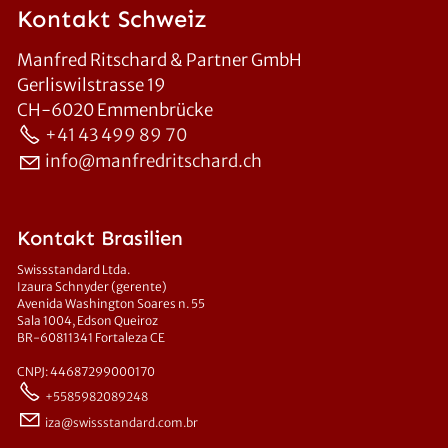
Kontakt Schweiz
Manfred Ritschard & Partner GmbH
Gerliswilstrasse 19
CH-6020 Emmenbrücke
+41 43 499 89 70
info@manfredritschard.ch
Kontakt Brasilien
Swissstandard Ltda.
Izaura Schnyder (gerente)
Avenida Washington Soares n. 55
Sala 1004, Edson Queiroz
BR-60811341 Fortaleza CE
CNPJ: 44687299000170
+5585982089248
z
sw
ssst
nd
rd
c
m
br