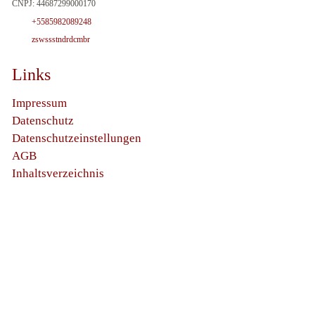
CNPJ: 44687299000170
+5585982089248
z
sw
ssst
nd
rd
c
m
br
Links
Impressum
Datenschutz
Datenschutzeinstellungen
AGB
Inhaltsverzeichnis